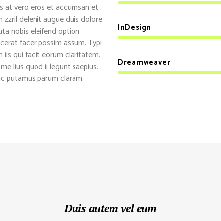
isis at vero eros et accumsan et
 zzril delenit augue duis dolore
InDesign
luta nobis eleifend option
cerat facer possim assum. Typi
 iis qui facit eorum claritatem.
Dreamweaver
e lius quod ii legunt saepius.
nc putamus parum claram.
Duis autem vel eum