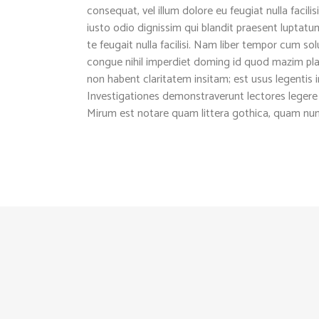
consequat, vel illum dolore eu feugiat nulla facil
iusto odio dignissim qui blandit praesent luptatum
te feugait nulla facilisi. Nam liber tempor cum so
congue nihil imperdiet doming id quod mazim pla
non habent claritatem insitam; est usus legentis in
Investigationes demonstraverunt lectores legere m
Mirum est notare quam littera gothica, quam nu