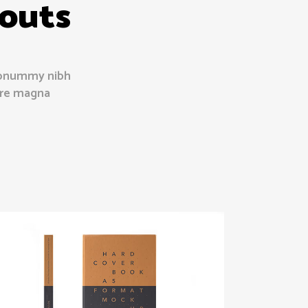
outs
 nonummy nibh
ore magna
Book Cover
Design
/
Photo