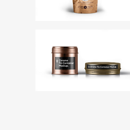
Fashion Mock-Ups
Print