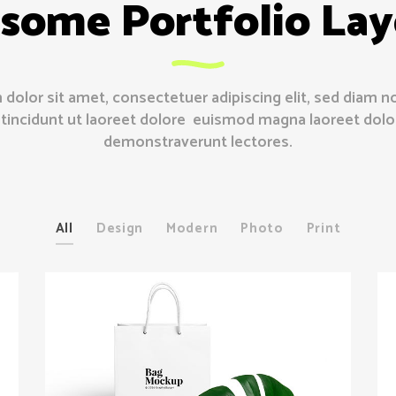
some Portfolio Lay
dolor sit amet, consectetuer adipiscing elit, sed diam
tincidunt ut laoreet dolore euismod magna laoreet dol
demonstraverunt lectores.
All
Design
Modern
Photo
Print
Minimalist Brands
Design