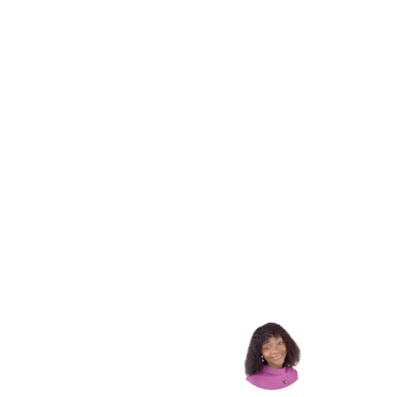
We got the best people
Testimonials
express my heartfelt gratitude to SWIT for being a pa
development journey.”