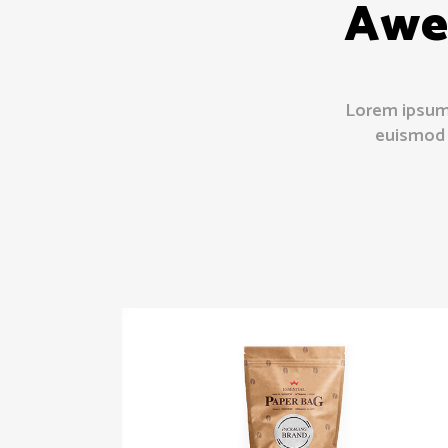
Awe
Lorem ipsum 
euismod 
Package Design
Modern
/
Print