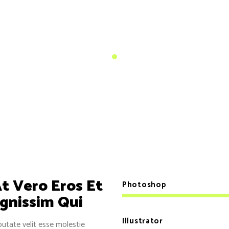
Adesola Owolabi
Frontend Web Developer
At Vero Eros Et
Photoshop
gnissim Qui
Illustrator
putate velit esse molestie